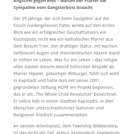
Angstfrei gegen Aids – warum der Pfarrer die
Sympathie vom Gangsterboss braucht
Der 59-jährige, der sich beim Gastgeber auf der
Couch niedergelassen hatte, wirkte auf den ersten
Blick wie ein erfolgreicher Geschäftsmann, ein
Kosmopolit, nicht wie ein katholischer Pfarrer aus
dem Bistum Trier. Von drahtiger Statur, mit wachen,
hellblauen Augen und rheinländischen Akzent stand
er mitten im Leben. Was für ein Leben – das nötigte
allen Gästen diesem Abend höllischen Respekt ab.
Pfarrer Hippler, gebürtiger Bitburger, fühlt sich wohl
in Kapstadt und hatte dort mit seiner 2001
gegründeten Stiftung HOPE ein Projekt begonnen,
das er als „The Whole Child Revolution“ bezeichnet.
Er selbst lebt in einem Stadtteil Kapstadts, in dem
Menschen unterschiedlichster Nationen und
Religionen friedlich zusammenleben.
An seinem Arbeitsplatz, dem Township Blikkiesdorp,
ist das nicht der Fall. Armut, Kriminalität, mangelnde