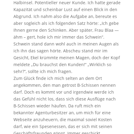
Halbinsel. Potentieller neuer Kunde. Ich hatte gerade
Kapazität und scheinbar Lust auf einen Blick in den
Abgrund. Ich nahm also die Aufgabe an, bereute es
aber sogleich als ich folgenden Satz hörte: „Ich gebe
Ihnen gerne den Schinken. Aber später, Frau Blaa —
ähm – gert, hole ich mir immer das Schwein“.
Schwein stand dann wohl auch in meinen Augen als
ich ihn das sagen hörte. Abscheu stand mir im
Gesicht, Ekel krümmte meinen Magen, doch der Kopf
meldete „Du brauchst den Kunden!“ „Wirklich so
sehr?“, sollte ich mich fragen.
Zum Glück finde ich mich selten an dem Ort
angekommen, den man getrost B-Schissen nennen
darf. Doch es kommt vor und irgendwie werde ich
das Gefühl nicht los, dass sich diese Ausflüge nach
B-Schissen wieder häufen. Da ruft mich ein
bekannter Agenturbesitzer an, um mich für eine
Webseite anzuheuern, die maximal soviel Kosten
darf, wie ein Spesenessen, das er sich mit seinen
Geschäftsfreunden gönnt. Immer geschickt