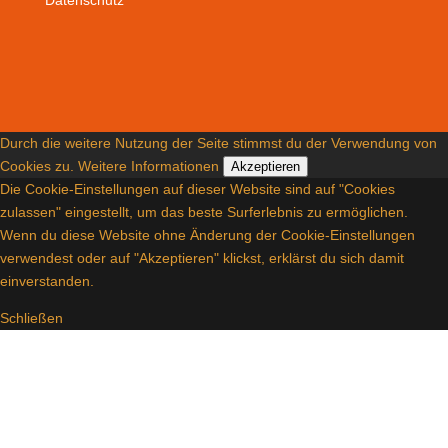
Datenschutz
Durch die weitere Nutzung der Seite stimmst du der Verwendung von
Cookies zu.
Weitere Informationen
Akzeptieren
Die Cookie-Einstellungen auf dieser Website sind auf "Cookies
zulassen" eingestellt, um das beste Surferlebnis zu ermöglichen.
Wenn du diese Website ohne Änderung der Cookie-Einstellungen
verwendest oder auf "Akzeptieren" klickst, erklärst du sich damit
einverstanden.
Schließen